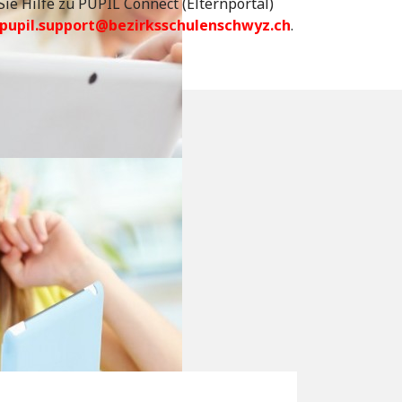
ie Hilfe zu PUPIL Connect (Elternportal)
pupil.support@bezirksschulenschwyz.ch
.