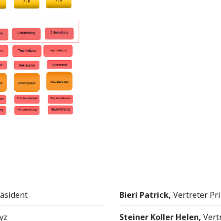
räsident
Bieri Patrick,
Vertreter Pr
yz
Steiner Koller Helen,
Vert