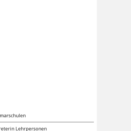
imarschulen
reterin Lehrpersonen