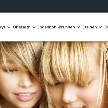
Su
wyz
Oberarth
Ingenbohl-Brunnen
Steinen
R
K