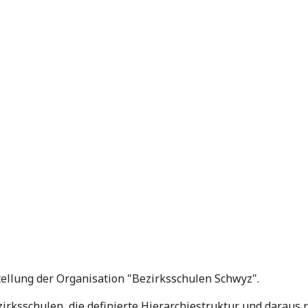
ellung der Organisation "Bezirksschulen Schwyz".
zirksschulen, die definierte Hierarchiestruktur und daraus