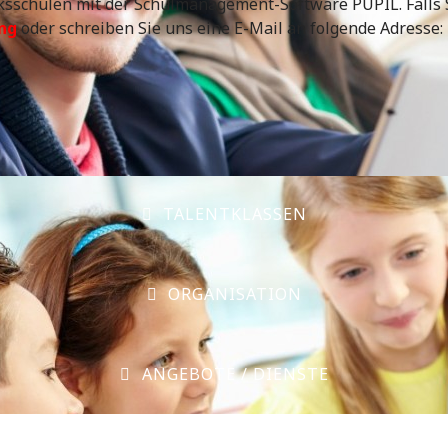
rksschulen mit der Schulmanagement-Software PUPIL. Falls S
ung
oder schreiben Sie uns eine E-Mail an folgende Adresse:
TALENTKLASSEN
ORGANISATION
ANGEBOTE / DIENSTE