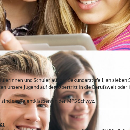
n
ülerinnen und Schüler auf der Sekundarstufe I, an sieben 
en unsere Jugend auf den Übertritt in die Berufswelt oder
 sind die Talentklassen an der MPS Schwyz.
ct