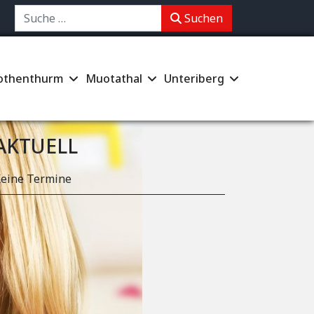
chen
Suchen
othenthurm
Muotathal
Unteriberg
AKTUELL
eine Termine