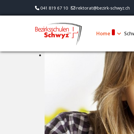
041 819 67 10
rektorat@bezirk-schwyz.ch
Home
Sch