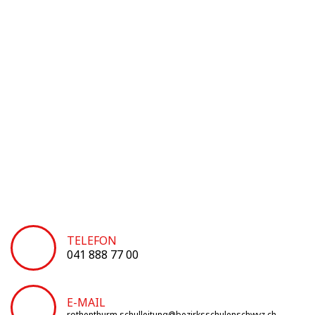
TELEFON
041 888 77 00
E-MAIL
rothenthurm.schulleitung@bezirksschulenschwyz.ch